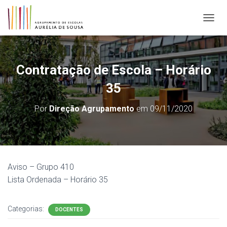
ALTER
Contratação de Escola – Horário
35
Por
Direção Agrupamento
em
09/11/2020
Aviso – Grupo 410
Lista Ordenada – Horário 35
Categorias:
DOCENTES