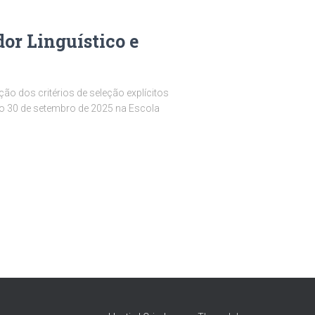
dor Linguístico e
ão dos critérios de seleção explícitos
r no 30 de setembro de 2025 na Escola