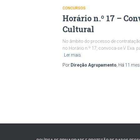
CONCURSOS
Horário n.º 17 – Con
Cultural
No âmbito do processo de contratação d
no Horário n.º 17, convoca-se V. Exa. p
Ler mais
Por
Direção Agrupamento
, Há
11 mes
Paginação
dos
conteúdos