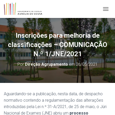
ALTER
Inscrições para melhoria de
classificações – COMUNICAÇÃO
N.º 1/JNE/2021
Por
Direção Agrupamento
em
26/05/2021
Aguardando-se a publicação, nesta data, de despacho
normativo contendo a regulamentação das alterações
introduzidas pela Lei n.º 31-A/2021, de 25 de maio, o Júri
Nacional de Exames (JNE) abriu um
processo