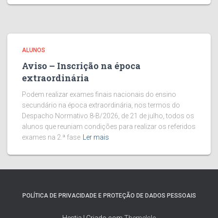
ALUNOS
Aviso – Inscrição na época
extraordinária
Podem realizar exames finais nacionais do ensino
secundário na época extraordinária, nos termos do
Despacho Normativo 8-B/2026, de 21 de julho, todos os
alunos que reuniam condições para realizar os referidos
exames na 2.ª fase
Ler mais
POLÍTICA DE PRIVACIDADE E PROTEÇÃO DE DADOS PESSOAIS