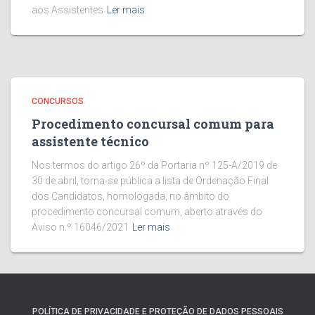
aos Assistentes
Ler mais
CONCURSOS
Procedimento concursal comum para
assistente técnico
Nos termos do artigo 26º da Portaria nº 125-A/2019 de
30 de abril, torna-se pública a lista de Ordenação Final
dos Candidatos, homologada, no âmbito do
procedimento concursal comum, aberto através do
Aviso n.º 16046/2021
Ler mais
POLÍTICA DE PRIVACIDADE E PROTEÇÃO DE DADOS PESSOAIS