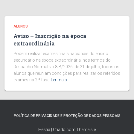
ALUNOS
Aviso – Inscrição na época
extraordinária
Podem realizar exames finais nacionais do ensino
secundário na época extraordinária, nos termos do
Despacho Normativo 8-B/2026, de 21 de julho, todos os
alunos que reuniam condições para realizar os referidos
exames na 2.ª fase
Ler mais
POLÍTICA DE PRIVACIDADE E PROTEÇÃO DE DADOS PESSOAIS
Hestia | Criado com
ThemeIsle