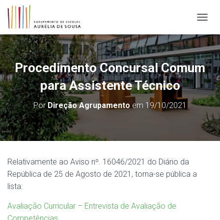
ALTER
Procedimento Concursal Comum
para Assistente Técnico
Por
Direção Agrupamento
em
19/10/2021
Relativamente ao Aviso nº. 16046/2021 do Diário da
República de 25 de Agosto de 2021, torna-se pública a
lista:
Avaliação Curricular – Entrevista de Avaliação de
Competências