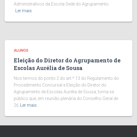
Administrativos da Escola Sede do Agrupamento.
Ler mais
ALUNOS
Eleição do Diretor do Agrupamento de
Escolas Aurélia de Sousa
Nos termos do ponto 2 do art.º 13 do Regulamento do
Procedimento Concursal e Eleição do Diretor do
Agrupamento de Escolas Aurélia de Sousa, torna-se
público que, em reunião plenária do Conselho Geral de
26
Ler mais