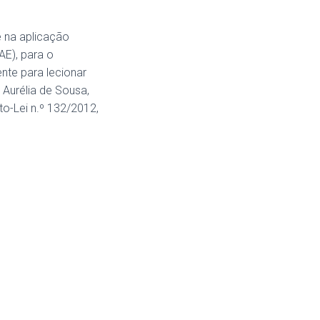
 na aplicação
AE), para o
nte para lecionar
Aurélia de Sousa,
o-Lei n.º 132/2012,