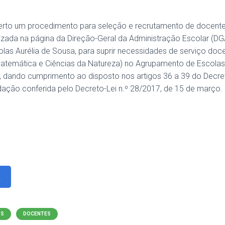
berto um procedimento para seleção e recrutamento de docente
lizada na página da Direção-Geral da Administração Escolar (DG
as Aurélia de Sousa, para suprir necessidades de serviço doce
temática e Ciências da Natureza) no Agrupamento de Escolas 
, dando cumprimento ao disposto nos artigos 36 a 39 do Decret
edação conferida pelo Decreto-Lei n.º 28/2017, de 15 de março.
a
OS
DOCENTES