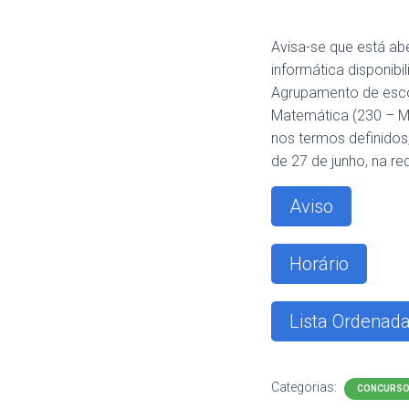
Avisa-se que está a
informática disponibi
Agrupamento de escol
Matemática (230 – Ma
nos termos definidos
de 27 de junho, na r
Aviso
Horário
Lista Ordenad
Categorias:
CONCURS