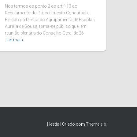
Nos termos do ponto 2 do art.º 13 do
Regulamento do Procedimento Concursal e
Eleição do Diretor do Agrupamento de Escolas
Aurélia de Sousa, torna-se público que, em
reunião plenária do Conselho Geral de 26
Ler mais
Hestia | Criado com
ThemeIsle