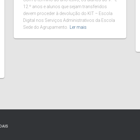
12.º anos e alunos que sejam transferidos
devem proceder à devolução do KIT – Escola
Digital nos Serviços Administrativos da Escola
Sede do Agrupamento.
Ler mais
OAIS