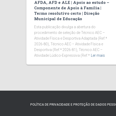
AFDA, AFD e ALE | Apoio ao estudo –
Componente de Apoio à Família |
Termo resolutivo certo | Direção
Municipal de Educação
Esta publicação divulga a abertura do
procedimento de seleção de Técnico AEC –
Atividade Física e Desportiva Adaptada (Ref.ª
2026-80), Técnico AEC – Atividade Física e
Desportiva (Ref.ª 2026-81), Técnico AEC –
Atividade Lúdico-Expressiva (Ref.ª
Ler mais
POLÍTICA DE PRIVACIDADE E PROTEÇÃO DE DADOS PESS