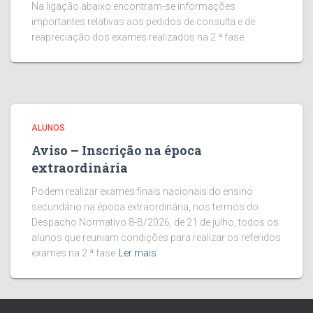
Na ligação abaixo encontram-se informações
importantes relativas aos pedidos de consulta e de
reapreciação dos exames realizados na 2.ª fase.
ALUNOS
Aviso – Inscrição na época
extraordinária
Podem realizar exames finais nacionais do ensino
secundário na época extraordinária, nos termos do
Despacho Normativo 8-B/2026, de 21 de julho, todos os
alunos que reuniam condições para realizar os referidos
exames na 2.ª fase
Ler mais