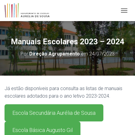
ALTER
Manuais Escolares 2023 – 2024
Por
Direção Agrupamento
em
24/07/2023
Já estão disponíveis para consulta as listas de manuais
escolares adotados para o ano letivo 2023-2024.
Escola Secundária Aurélia de Sousa
Escola Básica Augusto Gil