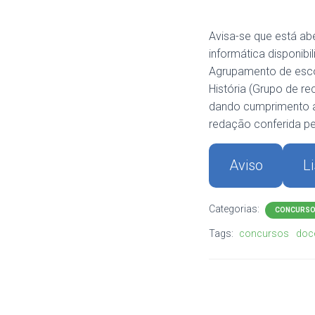
Avisa-se que está a
informática disponibi
Agrupamento de escol
História (Grupo de r
dando cumprimento ao
redação conferida pe
Aviso
L
Categorias:
CONCURS
Tags:
concursos
doc