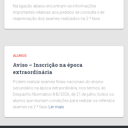
Na ligação abaixo encontram-se informações
importantes relativas aos pedidos de consulta e de
reapreciação dos exames realizados na 2.ª fase.
ALUNOS
Aviso – Inscrição na época
extraordinária
Podem realizar exames finais nacionais do ensino
secundário na época extraordinária, nos termos do
Despacho Normativo 8-B/2026, de 21 de julho, todos os
alunos que reuniam condições para realizar os referidos
exames na 2.ª fase
Ler mais