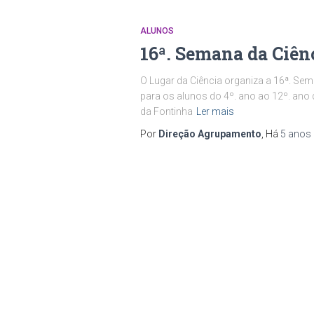
ALUNOS
16ª. Semana da Ciên
O Lugar da Ciência organiza a 16ª. Sema
para os alunos do 4º. ano ao 12º. ano
da Fontinha
Ler mais
Por
Direção Agrupamento
, Há
5 anos