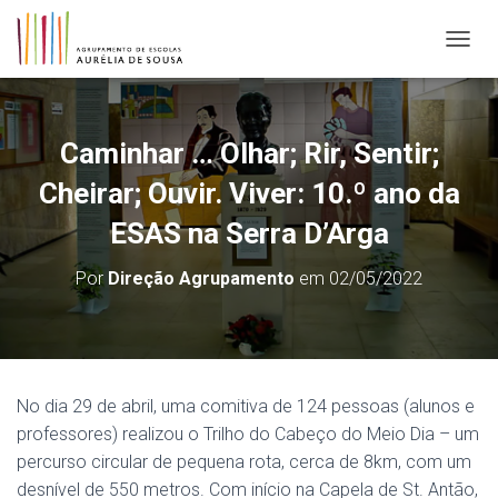
ALTER
Caminhar … Olhar; Rir, Sentir;
Cheirar; Ouvir. Viver: 10.º ano da
ESAS na Serra D’Arga
Por
Direção Agrupamento
em
02/05/2022
No dia 29 de abril, uma comitiva de 124 pessoas (alunos e
professores) realizou o Trilho do Cabeço do Meio Dia – um
percurso circular de pequena rota, cerca de 8km, com um
desnível de 550 metros. Com início na Capela de St. Antão,