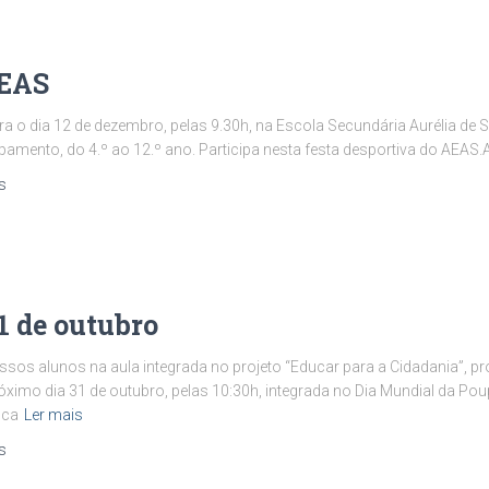
AEAS
ra o dia 12 de dezembro, pelas 9.30h, na Escola Secundária Aurélia de 
amento, do 4.º ao 12.º ano. Participa nesta festa desportiva do AEAS.
s
1 de outubro
sos alunos na aula integrada no projeto “Educar para a Cidadania”, p
róximo dia 31 de outubro, pelas 10:30h, integrada no Dia Mundial da Poup
sca
Ler mais
s