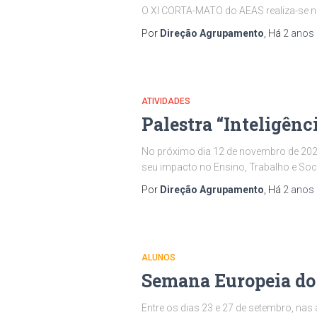
O XI CORTA-MATO do AEAS realiza-se na 
Por
Direção Agrupamento
, Há
2 anos
ATIVIDADES
Palestra “Inteligênci
No próximo dia 12 de novembro de 2024, 
seu impacto no Ensino, Trabalho e Soci
Por
Direção Agrupamento
, Há
2 anos
ALUNOS
Semana Europeia do
Entre os dias 23 e 27 de setembro, nas