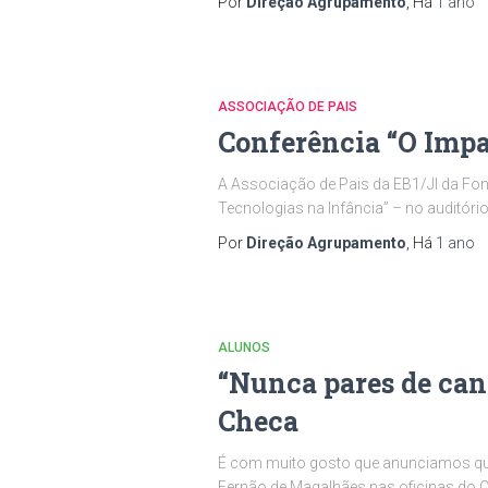
Por
Direção Agrupamento
, Há
1 ano
ASSOCIAÇÃO DE PAIS
Conferência “O Impa
A Associação de Pais da EB1/JI da Fon
Tecnologias na Infância” – no auditór
Por
Direção Agrupamento
, Há
1 ano
ALUNOS
“Nunca pares de cant
Checa
É com muito gosto que anunciamos que 
Fernão de Magalhães nas oficinas do C