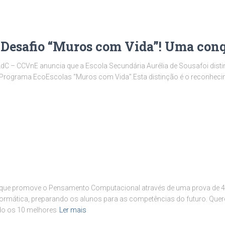
esafio “Muros com Vida”! Uma conqu
 LdC – CCVnE anuncia que a Escola Secundária Aurélia de Sousafoi d
 Programa EcoEscolas “Muros com Vida”.Esta distinção é o reconhecim
al que promove o Pensamento Computacional através de uma prova de 4
rmática, preparando os alunos para as competências do futuro. Quer
ndo os 10 melhores
Ler mais