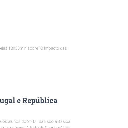
 pelas 18h30min sobre “O Impacto das
tugal e República
elos alunos do 2.º D1 da Escola Básica
ma municipal “Porto de Crianças”, foi