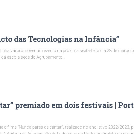
cto das Tecnologias na Infância”
tinha vai promover um evento na próxima sexta-feira dia 28 de março
io da escola sede do Agrupamento.
ar” premiado em dois festivais | Por
o filme “Nunca pares de cantar”, realizado no ano letivo 2022/2023, p
LIA Anilupa da Associação de Ludotecas do Porto, no âmbito do progra