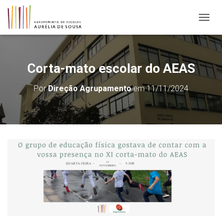
ALTER
Corta-mato escolar do AEAS
Por
Direção Agrupamento
em
11/11/2024