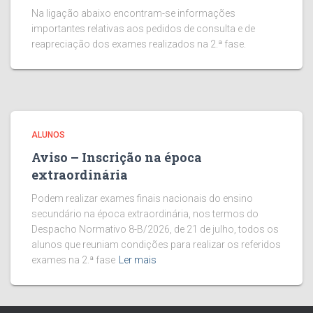
Na ligação abaixo encontram-se informações
importantes relativas aos pedidos de consulta e de
reapreciação dos exames realizados na 2.ª fase.
ALUNOS
Aviso – Inscrição na época
extraordinária
Podem realizar exames finais nacionais do ensino
secundário na época extraordinária, nos termos do
Despacho Normativo 8-B/2026, de 21 de julho, todos os
alunos que reuniam condições para realizar os referidos
exames na 2.ª fase
Ler mais