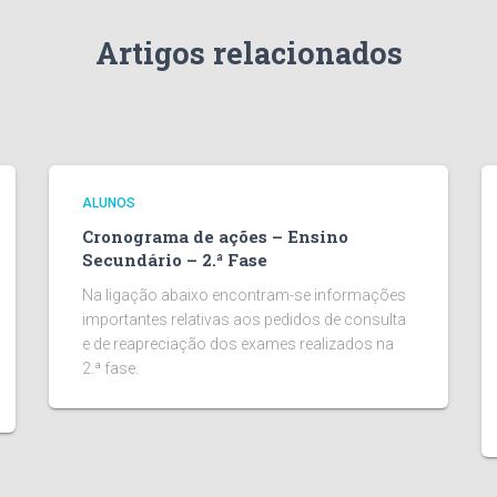
Artigos relacionados
ALUNOS
Cronograma de ações – Ensino
Secundário – 2.ª Fase
Na ligação abaixo encontram-se informações
importantes relativas aos pedidos de consulta
e de reapreciação dos exames realizados na
2.ª fase.