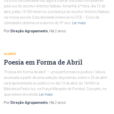
Os Ecos da Liberdade vão agora soprar histórias horripilantes
pela voz do escritor António Nabais. Amanhã, 6ª feira, dia 12 de
abril, pelas 14.30h teremos a presença do escritor António Nabais
na nossa escola. Esta atividade insere-se no PCE – Ecos da
Liberdade e destina-se a alunos do 9º ano
Ler mais
Por
Direção Agrupamento
, Há
2 anos
ALUNOS
Poesia em Forma de Abril
“Poesia em forma de abril” – uma performance poética / leitura
encenada a partir de uma seleção de poemas sobre o 25 de abril
será apresentada ao público no dia 13 de abril, às 16H00 na
Biblioteca Pedro Ivo, na Praça Marquês de Pombal. O projeto, no
qual esteve envolvida
Ler mais
Por
Direção Agrupamento
, Há
2 anos